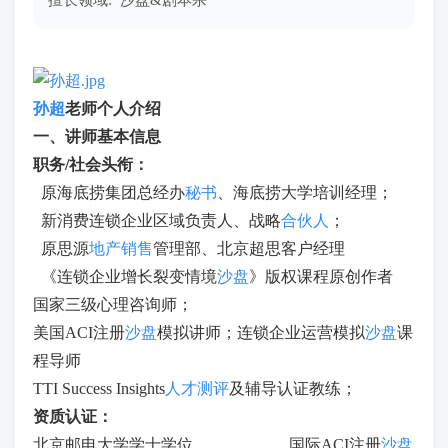
擅长领域: 沙盘&剧本杀
孙超
老师个人介绍
一、
讲师基本信息
职务/社会头衔：
原海底捞集团总经办
秘书
、海底捞大学培训经理；
新消费连锁企业区域负责人、战略
合伙人
；
原思源
地产销售
管理部、北京超思客户经理
《连锁企业增长裂变情境
沙盘
》版权课程原创作者
国家三级心理咨询师；
美国ACI注册
沙盘
模拟讲师；连锁企业运营模拟
沙盘
课
程导师
TTI Success Insights
人才测评
及辅导认证教练；
资质认证：
北京邮电大学学士学位， 国际ACI注册
沙盘