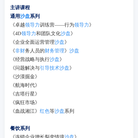
主讲课程
通用
沙盘
系列
《卓越
领导力
训练营——行为
领导力
》
《4D
领导力
和团队文化
沙盘
》
《企业全面运营管理
沙盘
》
《
非财
务人员的
财务管理
》
沙盘
《经营战略与执行
沙盘
》
《问题解决与
引导技术
沙盘
》
《沙漠掘金》
《航海时代》
《吉塔行星》
《疯狂市场》
《血战湘江》
红色
等
沙盘
系列
餐饮系列
《连锁企业增长裂变情境
沙盘
》