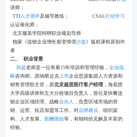
讲师；
TTI
人才测评
及辅导教练； CSAL
行动学习
认证催化师；
北京服装学院特聘职业规划导师
独家《连锁企业增长裂变情境
沙盘
》版权课程原创作
者
二、
职业背景
孙超
老师是一位有着15年培训和管理经验，
企业战
略
咨询师。原纳斯达克
上市
企业思源集团人力资源和
销售管理部主管，原
北京超思医疗客户经理
，海底捞
大学高级讲师和五大分校项目负责人，曾任某快餐连
锁企业区域经理、战略
合伙人
，负责区域市场的营
销、运营、拓店加盟等工作。对
品牌建设
、组织架
构、人才发展、
薪酬
激励
等，有独特的见解及丰富的
经验。