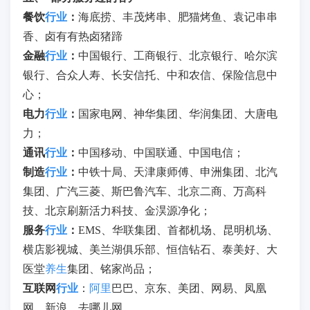
餐饮
行业
：
海底捞、丰茂烤串、肥猫烤鱼、袁记串串
香、卤有有热卤猪蹄
金融
行业
：
中国银行、工商银行、北京银行、哈尔滨
银行、合众人寿、长安信托、中和农信、保险信息中
心；
电力
行业
：
国家电网、神华集团、华润集团、大唐电
力；
通讯
行业
：
中国移动、中国联通、中国电信；
制造
行业
：
中铁十局、天津康师傅、申洲集团、北汽
集团、广汽三菱、斯巴鲁汽车、北京二商、万高科
技、北京刷新活力科技、金淏源净化；
服务
行业
：
EMS、华联集团、首都机场、昆明机场、
横店影视城、美兰湖俱乐部、恒信钻石、泰美好、大
医堂
养生
集团、铭家尚品；
互联网
行业
：
阿里
巴巴、京东、美团、网易、凤凰
网、新浪、去哪儿网