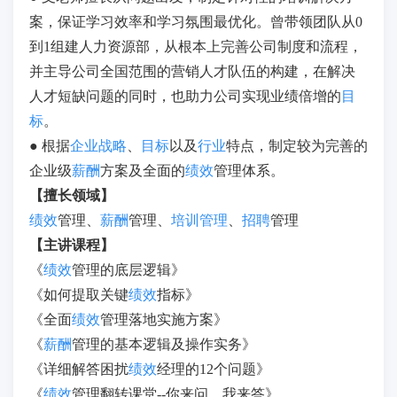
案，保证学习效率和学习氛围最优化。曾带领团队从0
到1组建人力资源部，从根本上完善公司制度和流程，
并主导公司全国范围的营销人才队伍的构建，在解决
人才短缺问题的同时，也助力公司实现业绩倍增的
目
标
。
● 根据
企业战略
、
目标
以及
行业
特点，制定较为完善的
企业级
薪酬
方案及全面的
绩效
管理体系。
【擅长领域】
绩效
管理、
薪酬
管理、
培训管理
、
招聘
管理
【主讲课程】
《
绩效
管理的底层逻辑》
《如何提取关键
绩效
指标》
《全面
绩效
管理落地实施方案》
《
薪酬
管理的基本逻辑及操作实务》
《详细解答困扰
绩效
经理的12个问题》
《
绩效
管理翻转课堂--你来问，我来答》